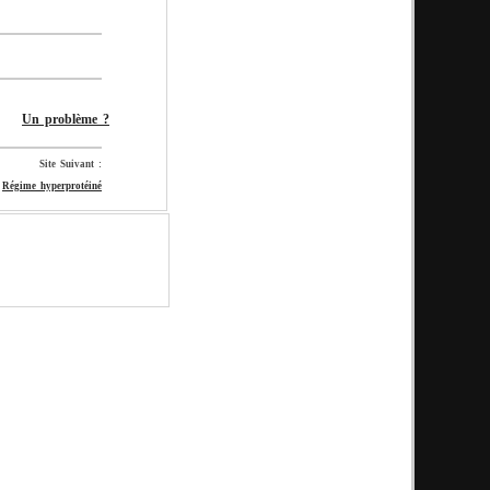
Un problème ?
Site Suivant :
Régime hyperprotéiné