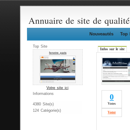
Annuaire de site de qualité
Nouveautés
Top 
Top Site
Infos sur le site
fenetre paris
Votre site ici
Informations
0
Votes
4380 Site(s)
124 Catégorie(s)
Voter