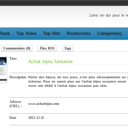
Liens en dur pour le
r
Rank
Top Votes
Top Hits
Recherches
Catégorie(s)
Commentaires (0)
Flux RSS
Tags
Titre
Achat bijou fantaisie
Description
Porter des bijoux, de nos jours, n'est plus nécessairement un 
richesse. Pour en savoir plus sur l'achat bijou occasion venez 
notre site dédié à l'achat bijou occasion pas cher.
Adresse
www.achatbijou.com
(URL) :
Date
2012-12-11