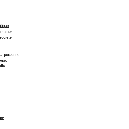
itique
umaines
société
la personne
erso
elle
gne