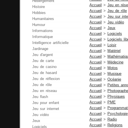
Hébergement
Accueil
>
Jeu en rés
Histoire
Accueil
>
Jeu de rôle
Hobbies
Accueil
>
Jeu sur inte
Humanitaires
Accueil
>
Jeu vidéo
Humour
Accueil
>
Jeux
Informations
Accueil
>
Logiciels
Informatique
Accueil
>
Logiciels li
Intelligence artificielle
Accueil
>
Loisir
Jardinage
Accueil
>
Matériel
Jeu d'argent
Accueil
>
Mathématiq
Jeu de carte
Accueil
>
Médecine
Jeu de casino
Accueil
>
Motos
Jeu de hasard
Accueil
>
Musique
Jeu de réflexion
Accueil
>
Océanie
Jeu de rôle
Accueil
>
Petites ann
Jeu en réseau
Accueil
>
Photograph
Accueil
>
Physiques
Jeu flash
Accueil
>
PME
Jeu pour enfant
Accueil
>
Programmat
Jeu sur internet
Accueil
>
Psychologie
Jeu vidéo
Accueil
>
Radio
Jeux
Accueil
>
Religions
Logiciels