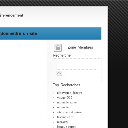
éférencement
Soumettre un site
Zone Membres
Recherche
Top Recherches
rénovation fenetre
virago 535
mutuelle santé
mutuelle
site internet suisse
lesmutuelles
maroczik
banque suisse