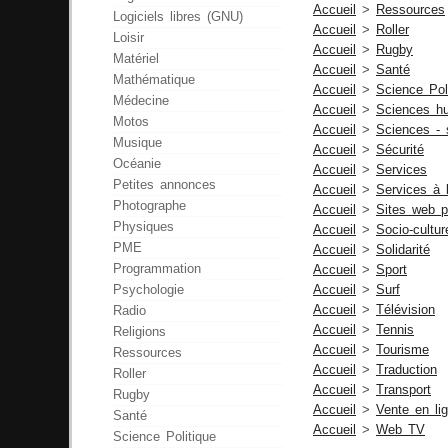
Accueil
>
Ressources
Logiciels libres (GNU)
Accueil
>
Roller
Loisir
Accueil
>
Rugby
Matériel
Accueil
>
Santé
Mathématique
Accueil
>
Science Pol
Médecine
Accueil
>
Sciences h
Motos
Accueil
>
Sciences - 
Musique
Accueil
>
Sécurité
Océanie
Accueil
>
Services
Petites annonces
Accueil
>
Services à 
Photographe
Accueil
>
Sites web p
Physiques
Accueil
>
Socio-cultur
PME
Accueil
>
Solidarité
Programmation
Accueil
>
Sport
Psychologie
Accueil
>
Surf
Accueil
>
Télévision
Radio
Accueil
>
Tennis
Religions
Accueil
>
Tourisme
Ressources
Accueil
>
Traduction
Roller
Accueil
>
Transport
Rugby
Accueil
>
Vente en li
Santé
Accueil
>
Web TV
Science Politique