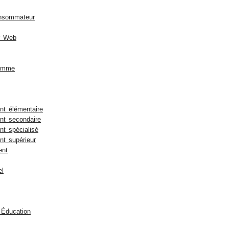
nsommateur
r Web
homme
t élémentaire
nt secondaire
t spécialisé
t supérieur
ent
el
 Éducation