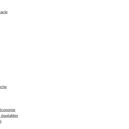
tacle
êche
économie
équitables
é