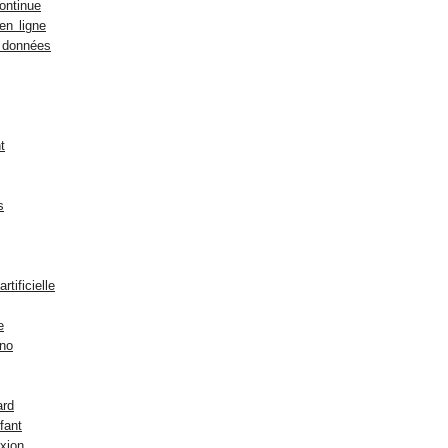
ontinue
en ligne
 données
t
s
rtificielle
e
no
ard
fant
xion