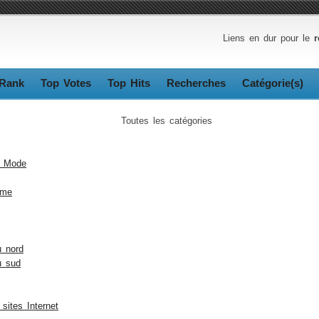
Liens en dur pour le
r
Rank
Top Votes
Top Hits
Recherches
Catégorie(s)
Toutes les catégories
s Mode
sme
 nord
u sud
sites Internet