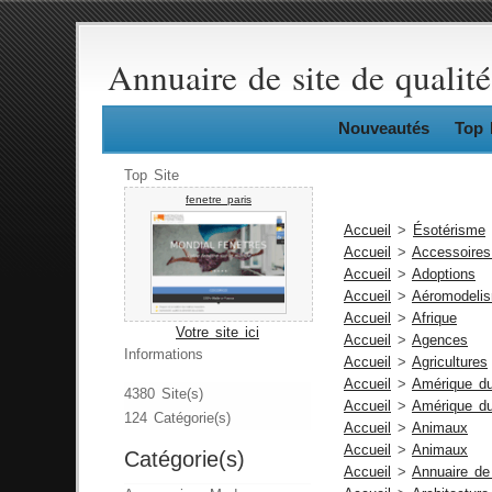
Annuaire de site de qualité
Nouveautés
Top 
Top Site
fenetre paris
Accueil
>
Ésotérisme
Accueil
>
Accessoire
Accueil
>
Adoptions
Accueil
>
Aéromodeli
Accueil
>
Afrique
Votre site ici
Accueil
>
Agences
Informations
Accueil
>
Agricultures
Accueil
>
Amérique du
4380 Site(s)
Accueil
>
Amérique d
124 Catégorie(s)
Accueil
>
Animaux
Accueil
>
Animaux
Catégorie(s)
Accueil
>
Annuaire de 