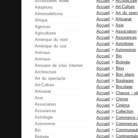
Accueil
>
Architecture
Accessoires Mode
Accueil
>
Art-Culture
Adoptions
Accueil
>
Art du spec
Aéromodelisme
Accueil
>
Artisanat
Afrique
Accueil
>
Asie
Agences
Accueil
>
Association
Agricultures
Accueil
>
Assurances
Amérique du nord
Accueil
>
Astrologie
Amérique du sud
Accueil
>
Astronomie
Animaux
Accueil
>
Bio
Animaux
Accueil
>
Biologie
Annuaire de sites Internet
Accueil
>
Blog
Architecture
Accueil
>
Bon plans
Art du spectacle
Accueil
>
Boutiques
Art-Culture
Accueil
>
Bricolage
Artisanat
Accueil
>
Chasse - p
Asie
Accueil
>
Chimie
Association
Accueil
>
Cinéma
Assurances
Accueil
>
Collection
Astrologie
Accueil
>
Commerce 
Astronomie
Accueil
>
Commerces 
Accueil
>
Communaut
Bio
Accueil
>
Continentale
Biologie