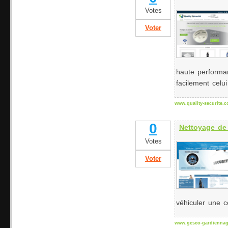
Votes
Voter
haute performa
facilement celu
www.quality-securite.
0
Nettoyage de
Votes
Voter
véhiculer une c
www.gesco-gardiennag