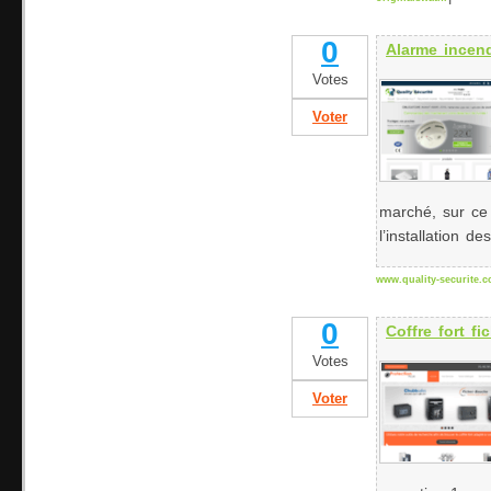
0
Alarme incen
Votes
Voter
marché, sur ce 
l’installation de
www.quality-securite.
0
Coffre fort f
Votes
Voter