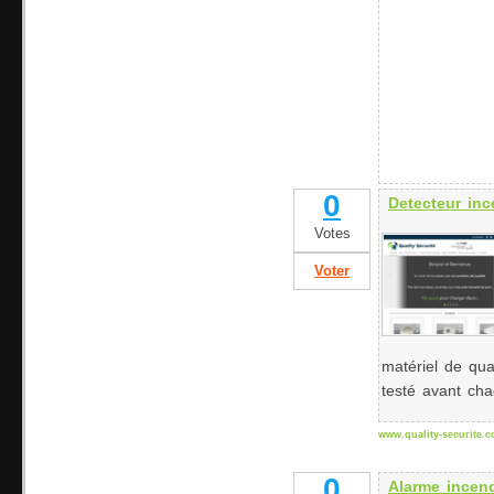
0
Detecteur inc
Votes
Voter
matériel de qual
testé avant cha
www.quality-securite.
0
Alarme incen