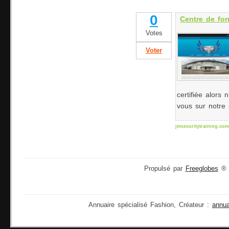
0
Centre de for
Votes
Voter
certifiée alors 
vous sur notre 
jmsecuritytraining.com
Propulsé par
Freeglobes
® 2
Annuaire spécialisé Fashion, Créateur :
annu