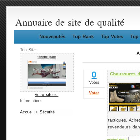
Annuaire de site de qualité
Nouveautés
Top Rank
Top Votes
Top 
Top Site
A
fenetre paris
0
Chaussures d'
Votes
Voter
Votre site ici
Informations
Accueil
>
Sécurité
tactiques. Ache
revendeurs dan
|
originalswat.fr