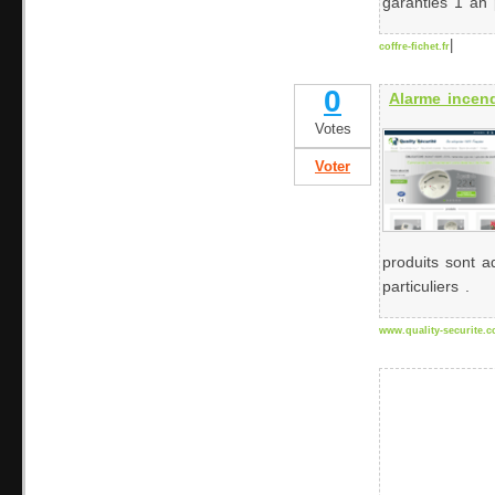
garanties 1 an
|
coffre-fichet.fr
0
Alarme incen
Votes
Voter
produits sont a
particuliers .
www.quality-securite.