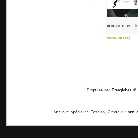
preuve d’une tr
|
leny-voixoff.com
Propulsé par
Freeglobes
® 2
Annuaire spécialisé Fashion, Créateur :
annu