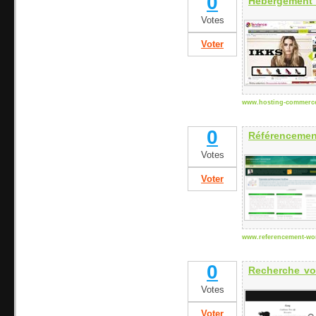
0
Hébergement 
Votes
Voter
www.hosting-commerc
0
Référencemen
Votes
Voter
www.referencement-wo
0
Recherche voi
Votes
Voter