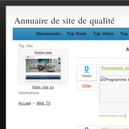
Annuaire de site de qualité
Nouveautés
Top Rank
Top Votes
Top 
Top Site
A
fenetre paris
0
Programme tn
Votes
Voter
Votre site ici
Informations
Accueil
>
Web TV
|
www.tv-express.com