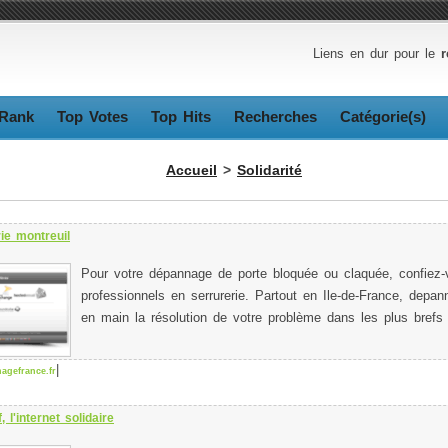
Liens en dur pour le
r
Rank
Top Votes
Top Hits
Recherches
Catégorie(s)
Accueil
>
Solidarité
ie montreuil
Pour votre dépannage de porte bloquée ou claquée, confiez
professionnels en serrurerie. Partout en Ile-de-France, depan
en main la résolution de votre problème dans les plus brefs 
|
gefrance.fr
, l'internet solidaire