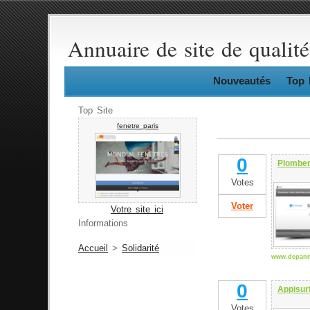
Annuaire de site de qualité
Nouveautés
Top 
Top Site
fenetre paris
0
Plomber
Votes
Voter
Votre site ici
Informations
Accueil
>
Solidarité
www.depanna
0
Appisurf
Votes