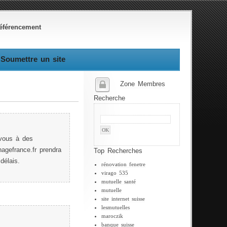
éférencement
Soumettre un site
Zone Membres
Recherche
-vous à des
nagefrance.fr prendra
Top Recherches
délais.
rénovation fenetre
virago 535
mutuelle santé
mutuelle
site internet suisse
lesmutuelles
maroczik
banque suisse