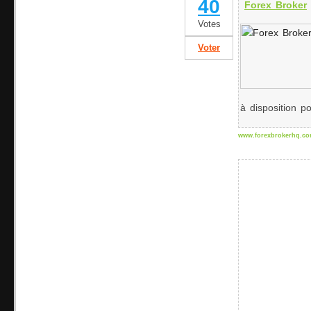
40
Forex Broker
Votes
Voter
à disposition po
www.forexbrokerhq.c