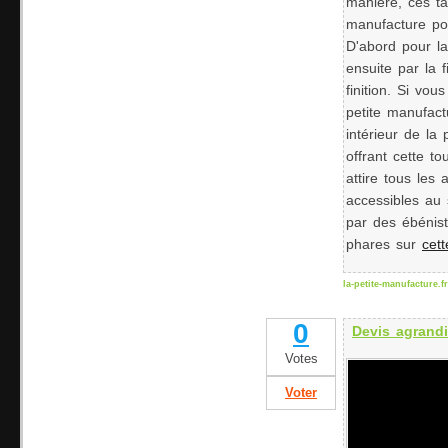
manière, ces ta
manufacture po
D'abord pour l
ensuite par la 
finition. Si vo
petite manufact
intérieur de la
offrant cette t
attire tous les
accessibles au 
par des ébénist
phares sur
cet
la-petite-manufacture.fr
0
Devis agrand
Votes
Voter