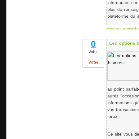
internautes su
plus de rensei
plateforme du s
www.meubles-en-teck.
0
Les options b
Votes
Voter
au point parfai
aurez l'occasion
informations qu
vos transaction
forex.
Ce site vous ti