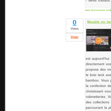
- devis travaux
www.deviscontact.com
0
Meuble en te
Votes
Voter
est aujourd’hu
directement vos
propose des me
le bois teck ave
bambou. Vous p
la confection d
choisissant vo
robinetteries. 
des collections
parcourant la p