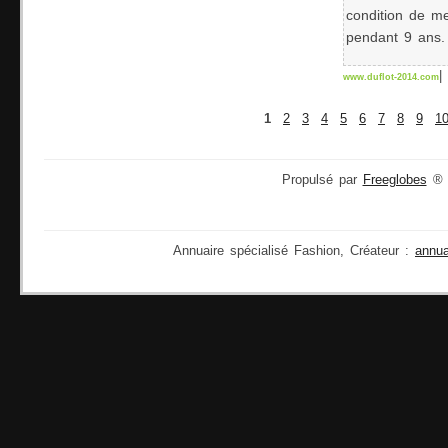
condition de me
pendant 9 ans. 
|
www.duflot-2014.com
1
2
3
4
5
6
7
8
9
1
Propulsé par
Freeglobes
® 2
Annuaire spécialisé Fashion, Créateur :
annu