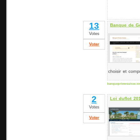
13
Banque de Ge
Votes
Voter
choisir et com
banquepriveesuisse.c
2
Loi duflot 20
Votes
Voter