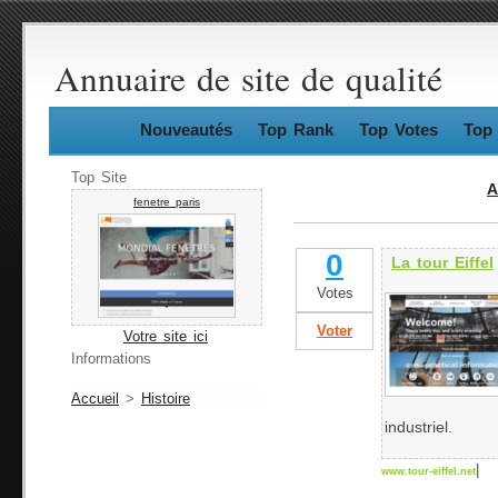
Annuaire de site de qualité
Nouveautés
Top Rank
Top Votes
Top 
Top Site
A
fenetre paris
0
La tour Eiffel
Votes
Voter
Votre site ici
Informations
Accueil
>
Histoire
industriel.
|
www.tour-eiffel.net