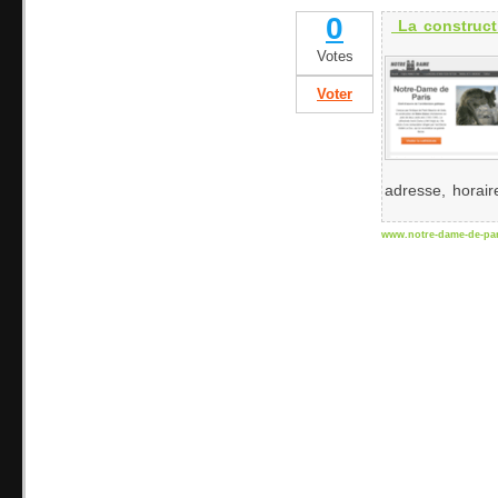
0
La construct
Votes
Voter
adresse, horair
www.notre-dame-de-par