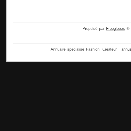
Propulsé par
Freeglobes
® 2
Annuaire spécialisé Fashion, Créateur :
annu