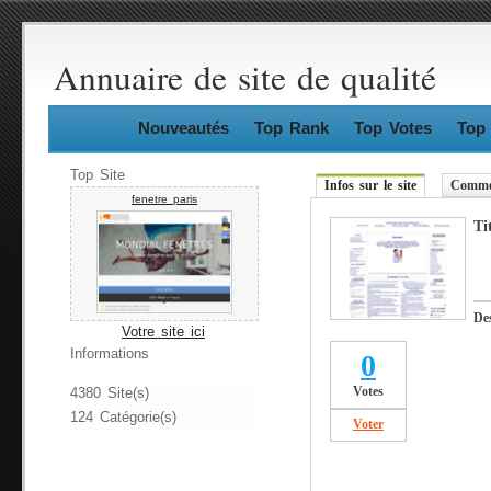
Annuaire de site de qualité
Nouveautés
Top Rank
Top Votes
Top 
Top Site
Infos sur le site
Commen
fenetre paris
Ti
De
Votre site ici
Informations
0
Votes
4380 Site(s)
124 Catégorie(s)
Voter