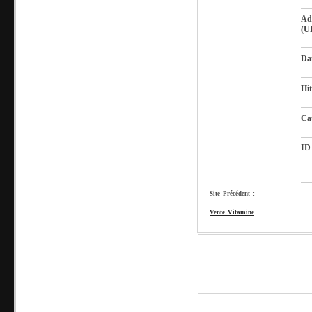
Ad
(U
Da
Hit
Ca
ID
Site Précédent :
Vente Vitamine