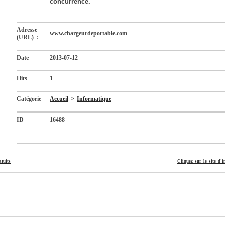
concurrence.
Adresse
www.chargeurdeportable.com
(URL) :
Date
2013-07-12
Hits
1
Catégorie
Accueil
>
Informatique
ID
16488
atuits
Cliquez sur le site d'