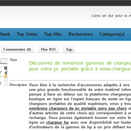
Liens en dur pour le
r
Rank
Top Votes
Top Hits
Recherches
Catégorie(s)
Commentaires (0)
Flux RSS
Tags
Titre
Découvrez de nombreux gammes de chargeu
pour votre pc portable grâce à www.chargeur
Description
Vous êtes à la recherche d'accessoires adaptés à vos
une plus grande fonctionnalité de votre matériel infor
pensez à faire un détour sur la plateforme chergeurpo
boutique en ligne est l'expert français de vente en li
chargeurs portables de qualité supérieure, vous y tr
nombreux chargeurs de pc portable sony pas chers
ai
d'autres articles de votre choix qui correspondent à 
rechange. Vous pouvez également trouver sur votre b
ligne un
chargeur hp
avec une disponibilité sur toutes
d'ordinateurs de la gamme de hp à un prix défiant to