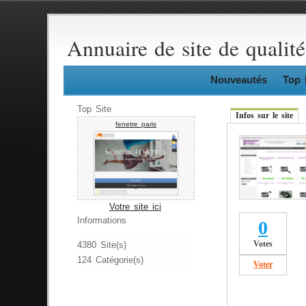
Annuaire de site de qualité
Nouveautés
Top 
Top Site
Infos sur le site
fenetre paris
Votre site ici
Informations
0
Votes
4380 Site(s)
124 Catégorie(s)
Voter