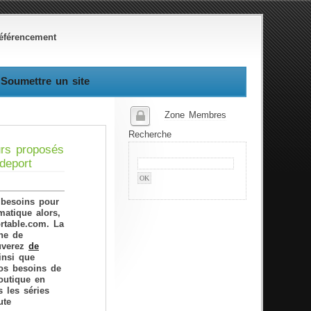
éférencement
Soumettre un site
Zone Membres
Recherche
rs proposés
deport
 besoins pour
matique alors,
rtable.com. La
gne de
ouverez
de
nsi que
vos besoins de
outique en
 les séries
ute