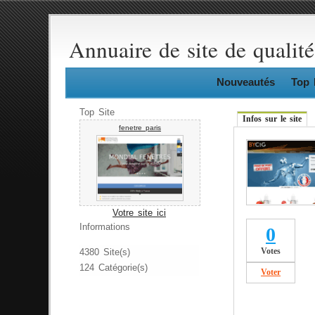
Annuaire de site de qualité
Nouveautés
Top 
Top Site
Infos sur le site
fenetre paris
Votre site ici
Informations
0
Votes
4380 Site(s)
124 Catégorie(s)
Voter