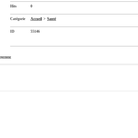
Hits
0
Catégorie
Accueil
>
Santé
ID
55146
repreneur