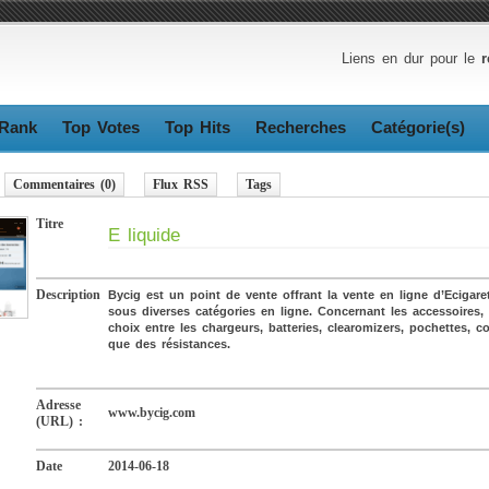
Liens en dur pour le
r
Rank
Top Votes
Top Hits
Recherches
Catégorie(s)
Commentaires (0)
Flux RSS
Tags
Titre
E liquide
Description
Bycig est un point de vente offrant la vente en ligne d’Ecigare
sous diverses catégories en ligne. Concernant les accessoires,
choix entre les chargeurs, batteries, clearomizers, pochettes, c
que des résistances.
Adresse
www.bycig.com
(URL) :
Date
2014-06-18