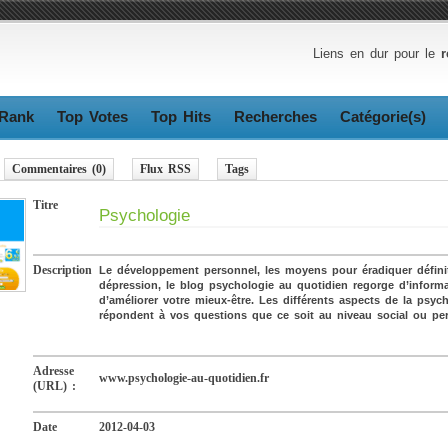
Liens en dur pour le
r
Rank
Top Votes
Top Hits
Recherches
Catégorie(s)
Commentaires (0)
Flux RSS
Tags
Titre
Psychologie
Description
Le développement personnel, les moyens pour éradiquer défini
dépression, le blog psychologie au quotidien regorge d’informat
d’améliorer votre mieux-être. Les différents aspects de la psyc
répondent à vos questions que ce soit au niveau social ou per
Adresse
www.psychologie-au-quotidien.fr
(URL) :
Date
2012-04-03