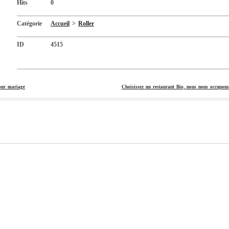
Hits
0
Catégorie
Accueil
>
Roller
ID
4515
our mariage
Choisissez un restaurant Bio, nous nous occupons 