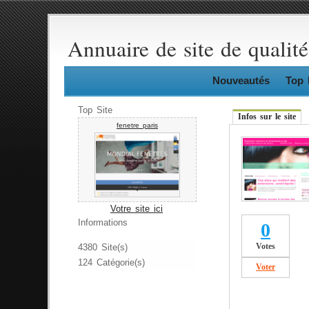
Annuaire de site de qualité
Nouveautés
Top 
Top Site
Infos sur le site
fenetre paris
Votre site ici
Informations
0
Votes
4380 Site(s)
124 Catégorie(s)
Voter