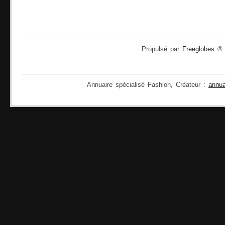
Propulsé par
Freeglobes
® 2
Annuaire spécialisé Fashion, Créateur :
annu