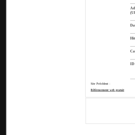
Ad
(U
Da
Hit
Ca
ID
Site Précédent :
Référencement web gratuit