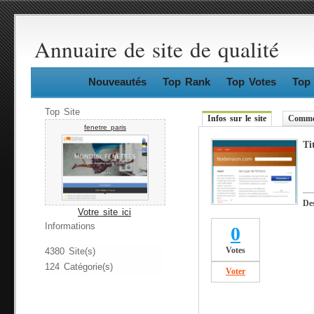
Annuaire de site de qualité
Nouveautés
Top Rank
Top Votes
Top 
Top Site
Infos sur le site
Commen
fenetre paris
Ti
De
Votre site ici
Informations
0
Votes
4380 Site(s)
124 Catégorie(s)
Voter