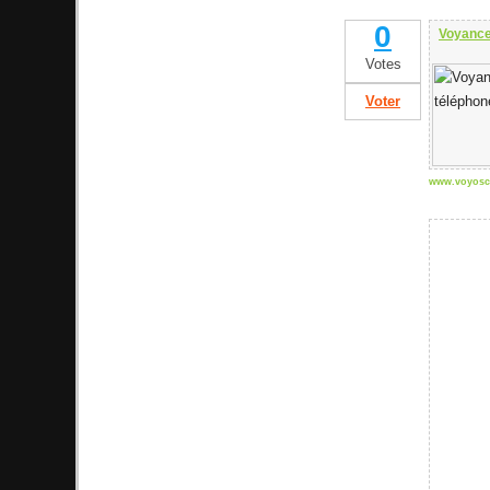
0
Voyance
Votes
Voter
www.voyosc