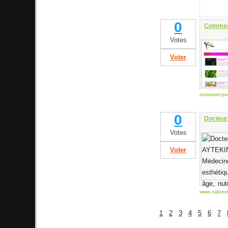
0
Comment
Votes
Voter
comment-per
0
Docteur
Votes
Voter
www.cabinet
1
2
3
4
5
6
7