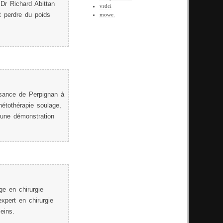
Dr Richard Abittan
vrdci
et perdre du poids
mowe.
ssance de Perpignan à
étothérapie soulage,
 une démonstration
ge en chirurgie
expert en chirurgie
seins.