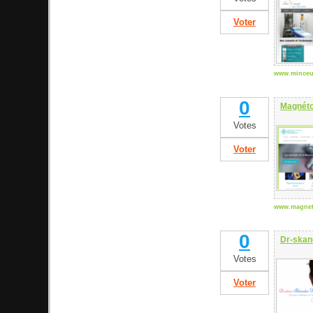
Voter
www.minceu
0
Magnéto
Votes
Voter
www.magneto
0
Dr-skan
Votes
Voter