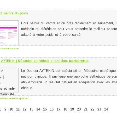
 perdre du poids
Pour perdre du ventre et du gras rapidement et sainement, il
médecin ou diététicien pour vous prescrire le meilleur bruleu
adapté à votre poids et à votre santé.
|
dre-ventre.com
 AYTEKIN | Médecine esthétique et anti-âge, nutritionniste
Le Docteur AYTEKIN est spécialisé en Médecine esthétique, 
nutrition clinique. Il privilégie une approche esthétique perso
afin d?obtenir un résultat naturel en adéquation avec les att
chacun.
|
medecineesthetique.be
8
9
10
11
12
13
14
15
16
17
18
19
20
21
22
23
24