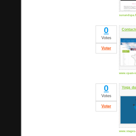
sunandspa.f
0
Contact
Votes
Voter
www.cpam-in
0
Yoga du
Votes
Voter
www.stages