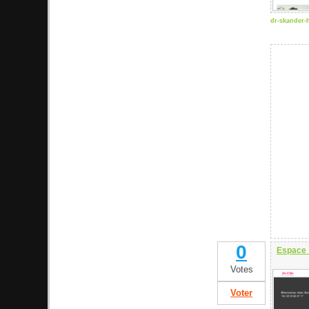
dr-skander-
0
Espace 
Votes
Voter