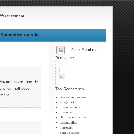
éférencement
Soumettre un site
Zone Membres
Recherche
Hazard, votre kiné de
ions et méthodes
Top Recherches
ement.
rénovation fenetre
virago 535
mutuelle santé
mutuelle
site internet suisse
lesmutuelles
maroczik
banque suisse