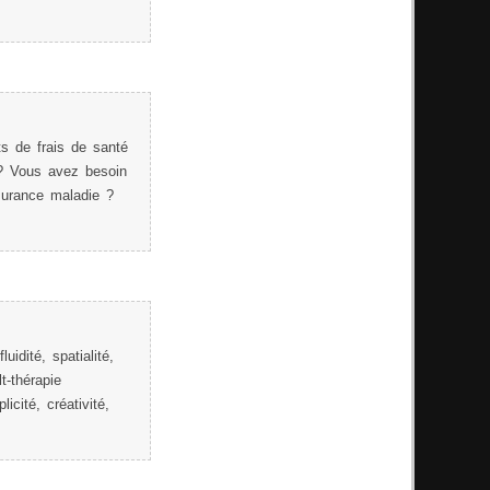
s de frais de santé
 ? Vous avez besoin
surance maladie ?
idité, spatialité,
t-thérapie
icité, créativité,