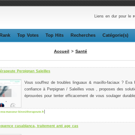
Liens en dur pour le
r
Rank
Top Votes
Top Hits
Recherches
Catégorie(s)
Accueil
>
Santé
hérapeute Perpignan Saleilles
Vous souffrez de troubles linguaux & maxillo-faciaux ? Eva 
confiance à Perpignan / Saleilles vous , proposes des solut
éprouvées pour tenter efficacement de vous soulager durabl
|
eva-masseur-kinesitherapeute.fr
equence casablanca, traitement anti age cas