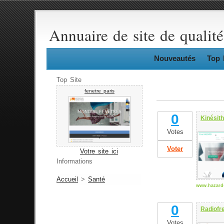
Annuaire de site de qualité
Nouveautés
Top 
Top Site
fenetre paris
0
Kinésit
Votes
Voter
Votre site ici
Informations
Accueil
>
Santé
www.hazard-
0
Radiofr
Votes