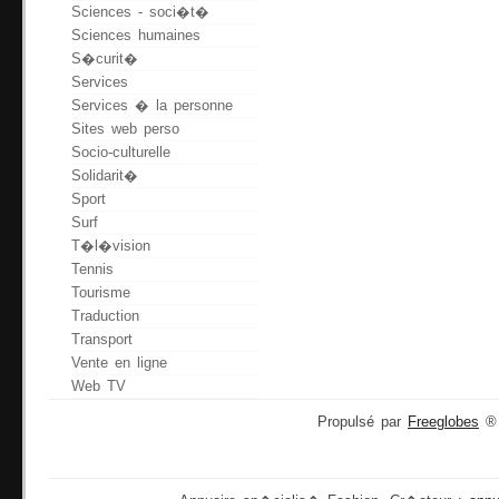
Sciences - soci�t�
Sciences humaines
S�curit�
Services
Services � la personne
Sites web perso
Socio-culturelle
Solidarit�
Sport
Surf
T�l�vision
Tennis
Tourisme
Traduction
Transport
Vente en ligne
Web TV
Propulsé par
Freeglobes
® 