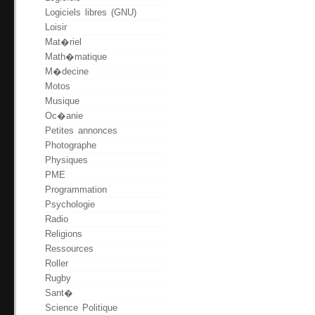
Logiciels libres (GNU)
Loisir
Mat�riel
Math�matique
M�decine
Motos
Musique
Oc�anie
Petites annonces
Photographe
Physiques
PME
Programmation
Psychologie
Radio
Religions
Ressources
Roller
Rugby
Sant�
Science Politique