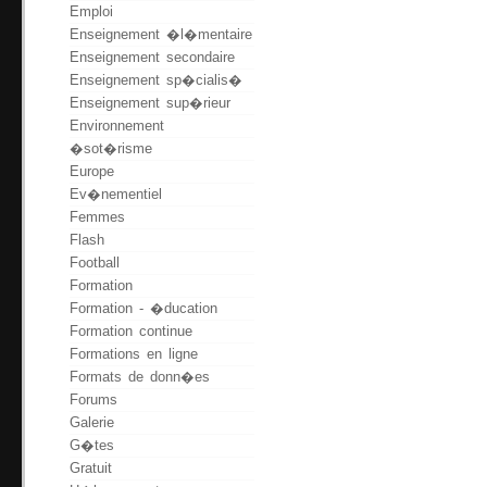
Emploi
Enseignement �l�mentaire
Enseignement secondaire
Enseignement sp�cialis�
Enseignement sup�rieur
Environnement
�sot�risme
Europe
Ev�nementiel
Femmes
Flash
Football
Formation
Formation - �ducation
Formation continue
Formations en ligne
Formats de donn�es
Forums
Galerie
G�tes
Gratuit