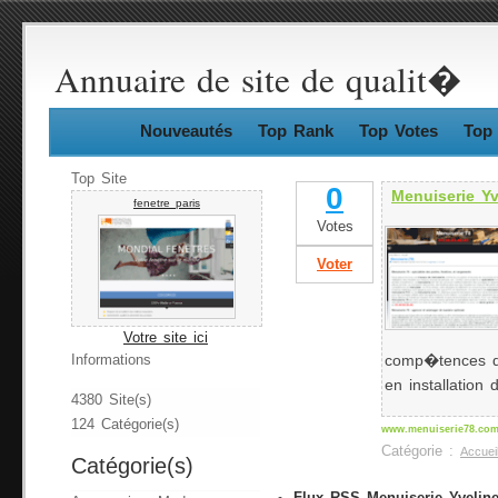
Annuaire de site de qualit�
Nouveautés
Top Rank
Top Votes
Top 
Top Site
0
Menuiserie Yv
fenetre paris
Votes
Voter
Votre site ici
comp�tences d'
Informations
en installation 
4380 Site(s)
124 Catégorie(s)
www.menuiserie78.co
Catégorie :
Accuei
Catégorie(s)