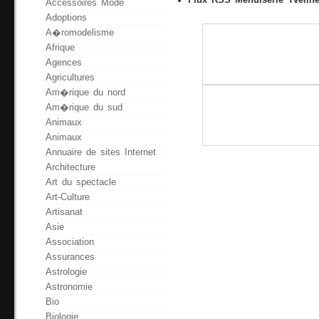
Flux RSS Menuiserie Yveline
Accessoires Mode
Adoptions
A�romodelisme
Afrique
Agences
Agricultures
Am�rique du nord
Am�rique du sud
Animaux
Animaux
Annuaire de sites Internet
Architecture
Art du spectacle
Art-Culture
Artisanat
Asie
Association
Assurances
Astrologie
Astronomie
Bio
Biologie